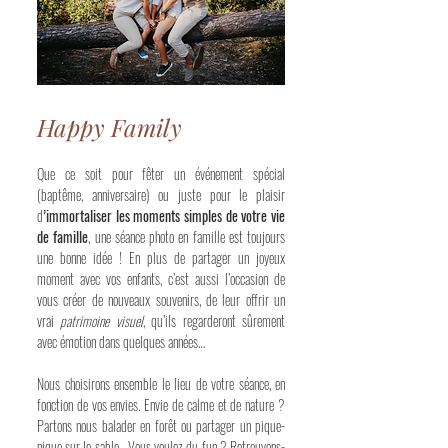
Happy Family
Que ce soit pour fêter un événement spécial
(baptême, anniversaire) ou juste pour le plaisir
d
’immortaliser les moments simples de votre vie
de famille
, une séance photo en famille est toujours
une bonne idée ! En plus de partager un joyeux
moment avec vos enfants, c’est aussi l’occasion de
vous créer de nouveaux souvenirs, de leur offrir un
vrai
patrimoine visuel
, qu’ils regarderont sûrement
avec émotion dans quelques années…
Nous choisirons ensemble le lieu de votre séance, en
fonction de vos envies. Envie de calme et de nature ?
Partons nous balader en forêt ou partager un pique-
nique sur le sable... Vous voulez du fun ? Retrouvons-