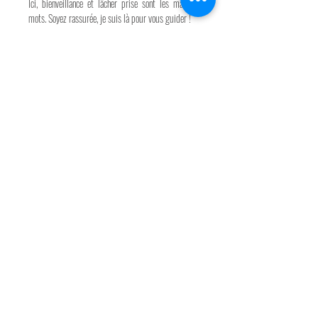
Ici, bienveillance et lâcher prise sont les maîtres-
mots. Soyez rassurée, je suis là pour vous guider !
Dédiées aux femmes,
les séances "Corps à Cœur"
offrent tout simplement un moment "feel good",
plein de bonnes énergies pour se reconnecter à
soi-même, à sa féminité et s'aimer un peu plus
chaque jour !
Et pourquoi ne pas préparer une petite playlist
musicale pour vous détendre, vous mettre dans
l'ambiance et m'emmener dans votre univers ?!
Durée : 2h
Livraison : 50 photos en couleur et en noir et blanc
300 €
(séances réalisées à Libourne uniquement)