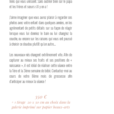
liens qui vous unissent. Sans oublier bien sûr le papa
et les frères et sœurs s’il y en a !
J’aime imaginer que vous aurez plaisir à regarder ces
photos avec votre enfant dans quelques années, en les
agrémentant de petits détails sur sa façon de réagir
lorsque vous lui donniez le bain ou lui changiez la
couche, ou encore sur les raisons qui vous ont poussé
à choisir ce doudou plutôt qu’un autre....
Les nouveaux-nés changent extrêmement vite. Afin de
capturer au mieux ses traits et ses positions de «
naissance », il est idéal de réaliser cette séance entre
la 1ère et la 3ème semaine de bébé. Contactez-moi au
cours de votre 8ème mois de grossesse afin
d’anticiper au mieux la séance !
350 €
+ 1 tirage 20
30 cm au choix dans la
x
galerie
imprimé sur papier beaux-arts