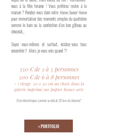
nous à la fête foraine ! Vous préférez rester à la
maison ? Rendez-vous dans votre
Home Sweet Home
pour immortaliser des moments simples du quotidien
comme le bain ou la confection d’un bon gâteau au
chocolat...
Soyez vous-mêmes et surtout, éclatez-vous tous
ensemble !! Alors, je vous vois quand ?!
350 € de 3 à 5 personnes
500 € de 6 à 8 personnes
+ 1 tirage 20
30 cm au choix dans la
x
galerie
imprimé sur papier beaux-arts
(frais kilométriques à prévoir au-delà
de 30 kms de Libourne)*
> PORTFOLIO