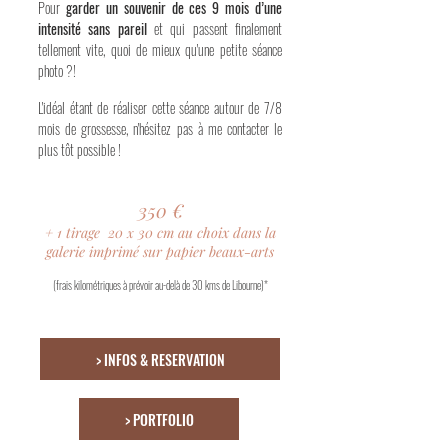
Pour
garder un souvenir de ces 9 mois d’une
intensité sans pareil
et qui passent finalement
tellement vite, quoi de mieux qu'une petite séance
photo ?!
L'idéal étant de réaliser cette séance autour de 7/8
mois de grossesse, n'hésitez pas à me contacter le
plus tôt possible !
3
5
0
€
+ 1 tirage 20
30 cm au choix dans la
x
galerie
imprimé sur papier beaux-arts
(frais kilométriques à prévoir au-delà
de 30 kms de Libourne)*
> INFOS & RESERVATION
> PORTFOLIO