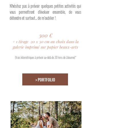
N'hésitez pas à prévoir quelques petites activités qui
vous permettront d'évoluer ensemble, de vous
détendre et surtout... de m’oublier !
300 €
+ 1 tirage 20
30 cm au choix dans la
x
galerie
imprimé sur papier beaux-arts
(frais kilométriques à prévoir au-delà
de 30 kms de Libourne)*
> PORTFOLIO