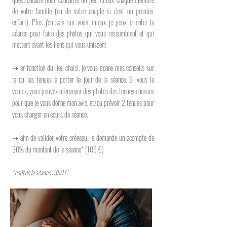
de votre famille (ou de votre couple si c'est un premier
enfant). Plus j'en sais sur vous, mieux je peux orienter la
séance pour faire des photos qui vous ressemblent et qui
mettent avant les liens qui vous unissent​
⇢ en fonction du lieu choisi, je vous donne mes conseils sur
la ou les tenues à porter le jour de la séance. Si vous le
voulez, vous pouvez m'envoyer des photos des tenues choisies
pour que je vous donne mon avis, et/ou prévoir 2 tenues pour
vous changer en cours de séance.
⇢ afin de valider votre créneau, je demande un acompte de
30% du montant de la séance* (105 €)
*coût de la séance : 350 €