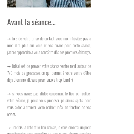
Avant la séance...
⇢ lors de votre prise de contact avec moi, n'hésitez pas à
m'en dire plus sur vous et vos envies pour cette séance,
j'adore apprendre à vous connaître dès nos premiers échanges
⇢ l'idéal est de prévoir votre séance ventre rond autour de
7/8 mois de grossesse, ce qui permet à votre ventre d'être
déjà bien arrondi, sans peser encore trop lourd :)
⇢ si vous n'avez pas d'idée concernant le lieu où réaliser
votre séance, je peux vous proposer plusieurs spots pour
vous aider à trouver votre endroit idéal en fonction de vos
envies
⇢ une fois la date et le lieu choisis, je vous enverrai un petit
questionnaire pour connaître un peu mieux chaque membre