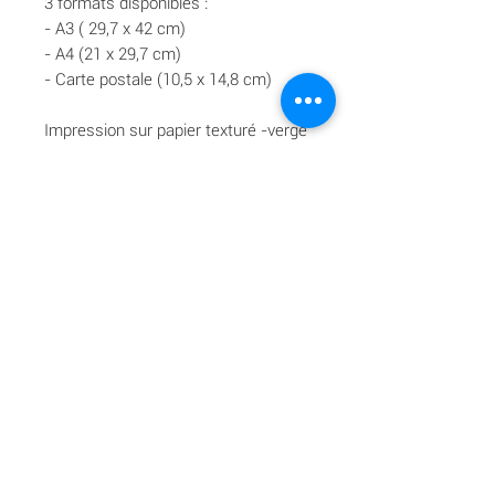
3 formats disponibles :
- A3 ( 29,7 x 42 cm)
- A4 (21 x 29,7 cm)
- Carte postale (10,5 x 14,8 cm)
Impression sur papier texturé -vergé
naturel- 300 g/m².
Livraison offerte à partir de 70 €.
© Estelle Guichard - My Sweet Madeleine - Tous
droits réservés - 2026
Reportages mariage grossesse nouveau-né lifestyle corporate en
Gironde (Bordeaux Libourne Saint-Emilion) |
hello@mysweetmadeleine.com
|
06 07 69 46 56
Tous les textes, photos, animations et vidéos présents sur ce site sont la