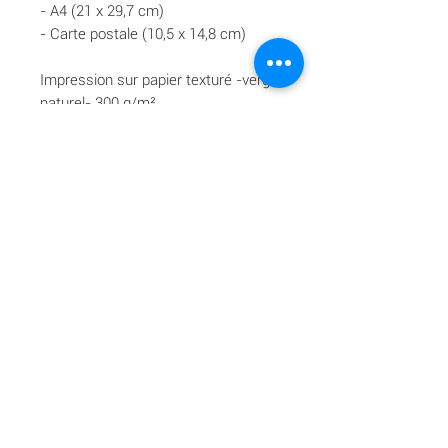
- A4 (21 x 29,7 cm)
- Carte postale (10,5 x 14,8 cm)
Impression sur papier texturé -vergé
naturel- 300 g/m².
Livraison offerte à partir de 70 €.
© Estelle Guichard - My Sweet Madeleine - Tous
droits réservés - 2026
Reportages mariage grossesse nouveau-né lifestyle corporate en
Gironde (Bordeaux Libourne Saint-Emilion) |
hello@mysweetmadeleine.com
|
06 07 69 46 56
Tous les textes, photos, animations et vidéos présents sur ce site sont la
propriété de My Sweet Madeleine Photographe. Aucun élément ne
peut être reproduit,