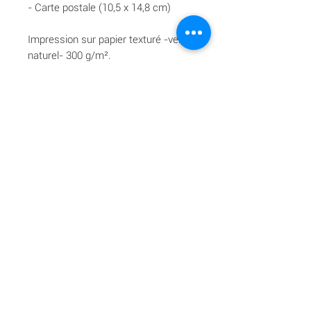
- Carte postale (10,5 x 14,8 cm)
Impression sur papier texturé -vergé
naturel- 300 g/m².
Livraison offerte à partir de 70 €.
© Estelle Guichard - My Sweet Madeleine - Tous
droits réservés - 2026
Reportages mariage grossesse nouveau-né lifestyle corporate en
Gironde (Bordeaux Libourne Saint-Emilion) |
hello@mysweetmadeleine.com
|
06 07 69 46 56
Tous les textes, photos, animations et vidéos présents sur ce site sont la
propriété de My Sweet Madeleine Photographe. Aucun élément ne
peut être reproduit,
téléchargé, copié, stocké, dérivé ou utilisé en partie ou en intégralité,
sans permission écrite du propriétaire (Art. L. 122-4 du CPI).