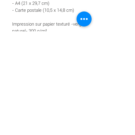
- A4 (21 x 29,7 cm)
- Carte postale (10,5 x 14,8 cm)
Impression sur papier texturé -vergé
naturel- 300 g/m².
Livraison offerte à partir de 70 €.
© Estelle Guichard - My Sweet Madeleine - Tous
droits réservés - 2026
Reportages mariage grossesse nouveau-né lifestyle corporate en
Gironde (Bordeaux Libourne Saint-Emilion) |
hello@mysweetmadeleine.com
|
06 07 69 46 56
Tous les textes, photos, animations et vidéos présents sur ce site sont la
propriété de My Sweet Madeleine Photographe. Aucun élément ne
peut être reproduit,