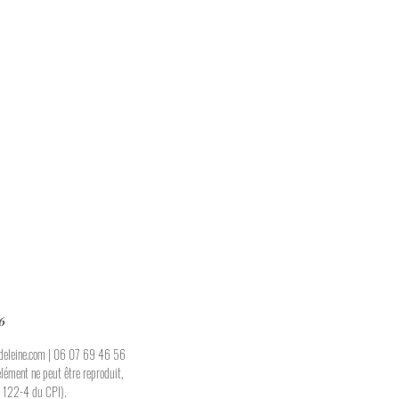
6
eleine.com
| 06 07 69 46 56
lément ne peut être reproduit,
L. 122-4 du CPI).