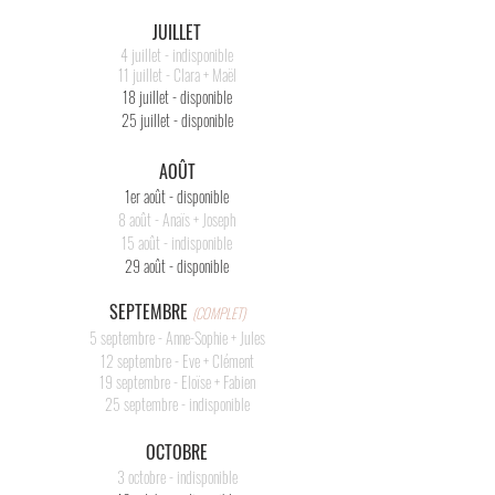
JUILLET
4 juillet - indisponible
11 juillet - Clara + Maël
18 juillet - disponible
25 juillet - disponible
AOÛT
1er août - disponible
8 août - Anaïs + Joseph
15 août - indisponible
29 août - disponible
SEPTEMBRE
(COMPLET)
5 septembre - Anne-Sophie + Jules
12 septembre - Eve + Clément
19 septembre - Eloïse +
Fabien
25 septembre - indisponible
OCTOBRE
3 octobre - indisponible