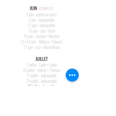
JUIN
(COMPLET)
2 juin - option en cours
5 juin - indisponible
12 juin - indisponible
15 juin - Léa + Mark
19 juin - Océane + Maxime
25+26 juin - Mélissa + Edward
27 juin - Liza + Maximiliano
JUILLET
3 juillet - Lucie + Lohan
10 juillet - Audrey + Thomas
17 juillet - indisponible
24 juillet - indisponible
31 juillet - disponible
AOÛT
(COMPLET)
7 août - Emma + Nicolas
14 août - indisponible
21 août - indisponible