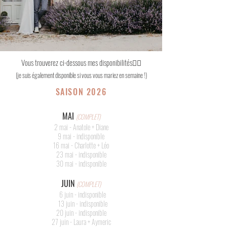
Vous trouverez ci-dessous mes disponibilités👇🏻
(je suis également disponible si vous vous mariez en semaine !)
SAISON 2026
MAI
(COMPLET)
2 mai - Anatole + Diane
9 mai - indisponible
16 mai - Charlotte + Léo
23 mai - indisponible
30 mai - indisponible
JUIN
(COMPLET)
6 juin - indisponible
13 juin - indisponible
20 juin - indisponible
27 juin - Laura + Aymeric