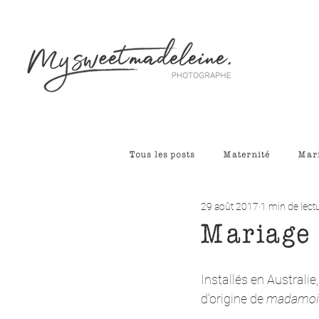
Tous les posts
Maternité
Mar
29 août 2017
1 min de lect
Mariage 
Installés en Australie
d'origine de 
madamois