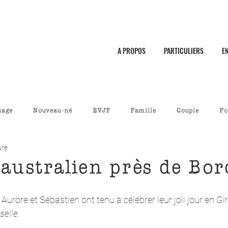
A PROPOS
PARTICULIERS
E
iage
Nouveau-né
EVJF
Famille
Couple
Po
ure
australien près de Bo
, Aurore et Sébastien ont tenu à célébrer leur joli jour en Gi
elle
. 