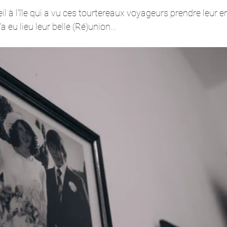
l à l'île qui a vu ces tourtereaux voyageurs prendre leur en
 eu lieu leur belle (Ré)union... 