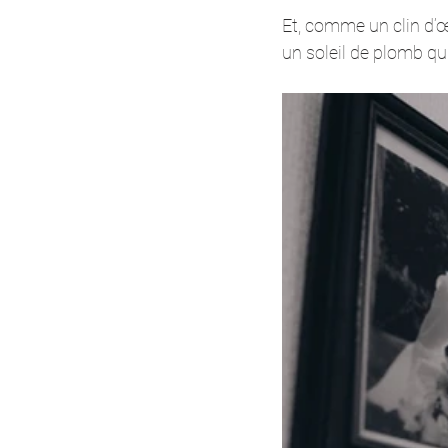
Et, comme un clin d’œi
un soleil de plomb qu'a