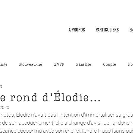
A PROPOS
PARTICULIERS
E
iage
Nouveau-né
EVJF
Famille
Couple
Po
re
e rond d’Élodie...
n 2020
photos, Élodie n'avait pas l'intention d'immortaliser sa gros
de son accouchement, elle a changé d'avis ! Je l'ai donc r
séance cocooning avec son cher et tendre Hugo (sans oubli